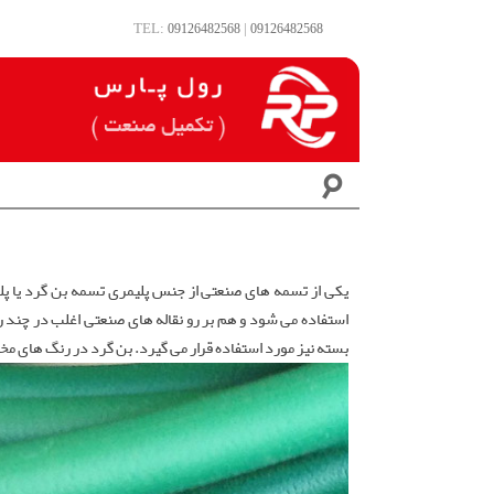
TEL:
|
09126482568
09126482568
☌
یکی از تسمه های صنعتی از جنس پلیمری تسمه بن گرد یا پلی
بسته نیز مورد استفاده قرار می گیرد. بن گرد در رنگ های مخ