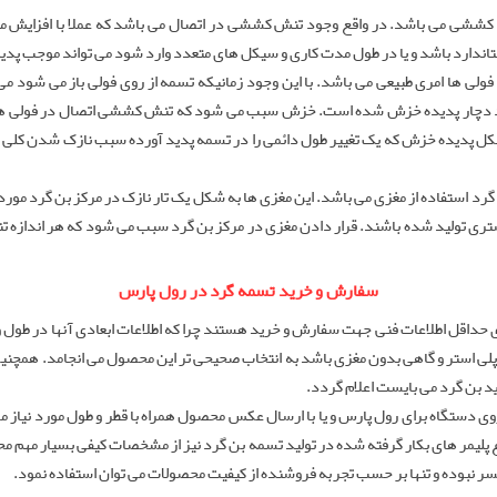
 کششی می باشد. در واقع وجود تنش کششی در اتصال می باشد که عملا با افزایش م
تاندارد باشد و یا در طول مدت کاری و سیکل های متعدد وارد شود می تواند موجب پ
 ها امری طبیعی می باشد. با این وجود زمانیکه تسمه از روی فولی باز می شود می 
رد دچار پدیده خزش شده است. خزش سبب می شود که تنش کششی اتصال در فولی ها برا
شکل پدیده خزش که یک تغییر طول دائمی را در تسمه پدید آورده سبب نازک شدن کلی 
رد استفاده از مغزی می باشد. این مغزی ها به شکل یک تار نازک در مرکز بن گرد مورد ا
استری تولید شده باشند. قرار دادن مغزی در مرکز بن گرد سبب می شود که هر اندازه 
سفارش و خرید تسمه گرد در رول پارس
حداقل اطلاعات فنی جهت سفارش و خرید هستند چرا که اطلاعات ابعادی آنها در طول و
پلی استر و گاهی بدون مغزی باشد به انتخاب صحیحی تر این محصول می انجامد. همچن
 بن گرد می بایست اعلام گردد.
وی دستگاه برای رول پارس و یا با ارسال عکس محصول همراه با قطر و طول مورد نیاز
 پلیمر های بکار گرفته شده در تولید تسمه بن گرد نیز از مشخصات کیفی بسیار مهم مح
سر نبوده و تنها بر حسب تجربه فروشنده از کیفیت محصولات می توان استفاده نمود.