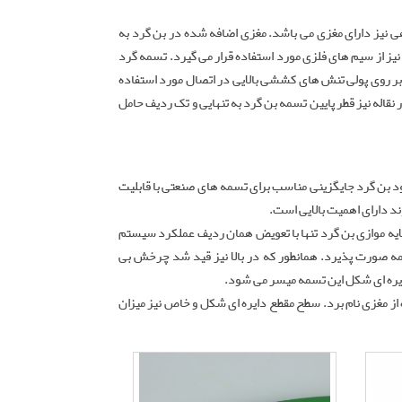
دارای کاربری عمده ای در صنایع نساجی بالاخص تولید نخ از یارن دارد گاهی بصورت بدون مغزی و یکپارچه از جنس پلیمر PU و گاهی نیز دارای مغزی می باشد. مغزی اضافه شده در بن گرد به
یز از سیم های فلزی مورد استفاده قرار می گیرد. تسمه گرد
بر روی پولی تنش های کششی بالایی در اتصال مورد استفاده
قاله نیز قطر پایین تسمه بن گرد به تنهایی و تک ردیف حامل
ود بن گرد جایگزینی مناسب برای تسمه های صنعتی با قابلیت
د دارای اهمیت بالایی است.
لایه موازی بن گرد تنها با تعویض همان ردیف عملکرد سیستم
سمه صورت پذیرد. همانطور که در بالا نیز قید شد چرخش بی
یره ای شکل این تسمه میسر می شود.
از مغزی نام برد. سطح مقطع دایره ای شکل و خاص نیز میزان